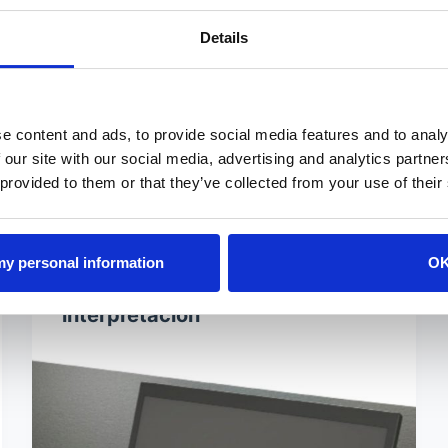
de acero inoxidable pulido, para
monitores standard VESA de 15" a 24".
Details
e content and ads, to provide social media features and to analy
 our site with our social media, advertising and analytics partn
FABIEN
MAYO 14, 2021
 provided to them or that they’ve collected from your use of their
 my personal information
O
Monitores fijos para
interpretación