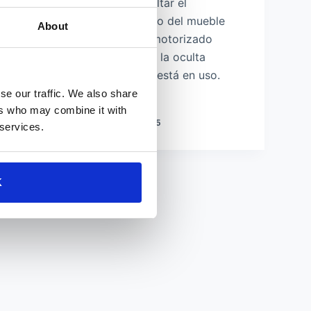
opcional, que permite ocultar el
dispositivo personal dentro del mueble
About
gracias a su movimiento motorizado
silencioso y armónico que la oculta
discretamente cuando no está en uso.
La…
se our traffic. We also share
ers who may combine it with
ESTHER-C
NOVIEMBRE 6, 2025
 services.
K