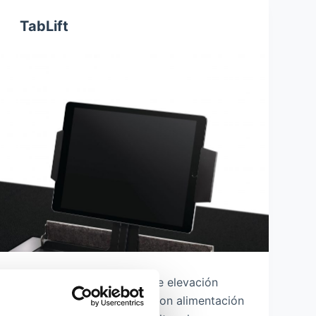
TabLift
El TabLift es un sistema de elevación
motorizado para tablets con alimentación