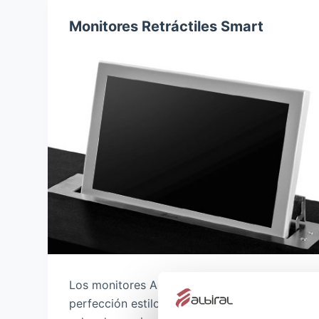
Monitores Retráctiles Smart
Los monitores Albiral Smart combinan a la
perfección estilo y tecnología para crear