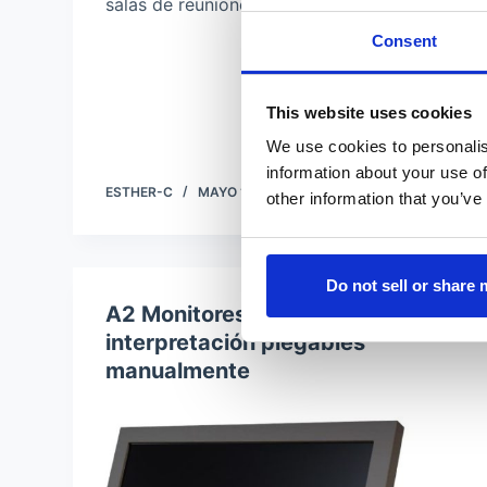
salas de reuniones y conferencias únicas.
Consent
This website uses cookies
We use cookies to personalis
information about your use of
ESTHER-C
MAYO 13, 2021
other information that you’ve
Do not sell or share
A2 Monitores Albiral para
interpretación plegables
manualmente