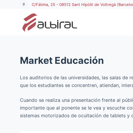
C/Fátima, 25 - 08512 Sant Hipòlit de Voltregà (Barcelo
S
a
l
t
a
r
a
Market
Educación
l
c
o
Los auditorios de las universidades, las salas de
n
que los estudiantes se concentren, atiendan, inter
t
e
Cuando se realiza una presentación frente al públ
n
importante que al ponente se le vea y escuche co
i
sistemas motorizados de ocultación de tablets y 
d
o